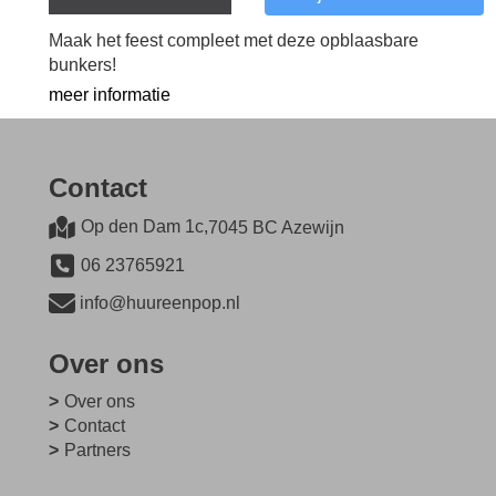
Maak het feest compleet met deze opblaasbare
bunkers!
meer informatie
Contact
Op den Dam 1c,
7045 BC Azewijn
06 23765921
info@huureenpop.nl
Over ons
Over ons
Contact
Partners