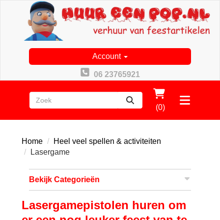
Account
06 23765921
zoeken
Toggle
(0)
menu
Home
Heel veel spellen & activiteiten
Lasergame
Bekijk Categorieën
Lasergamepistolen huren om
er een nog leuker feest van te