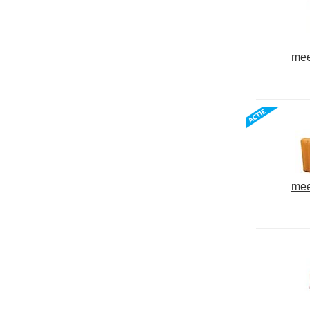
mee
mee