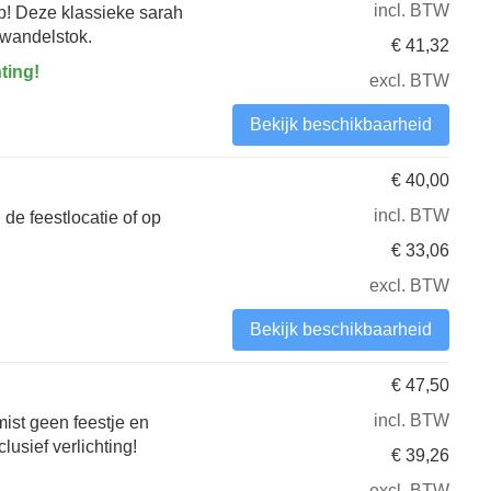
incl. BTW
p! Deze klassieke sarah
 wandelstok.
€
41,32
ting!
excl. BTW
Bekijk beschikbaarheid
€
40,00
incl. BTW
de feestlocatie of op
€
33,06
excl. BTW
Bekijk beschikbaarheid
€
47,50
incl. BTW
 mist geen feestje en
clusief verlichting!
€
39,26
excl. BTW