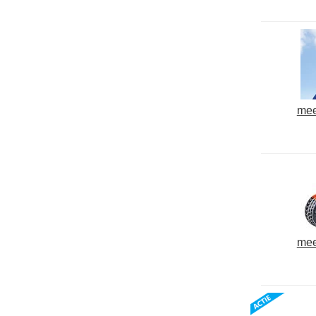
mee
mee