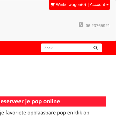
Winkelwagen
(0)
Account
06 23765921
zoeken