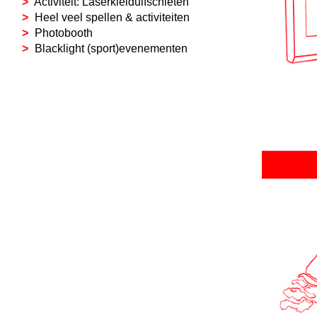
Activiteit: Laserkleiduifschieten
Heel veel spellen & activiteiten
Photobooth
Blacklight (sport)evenementen