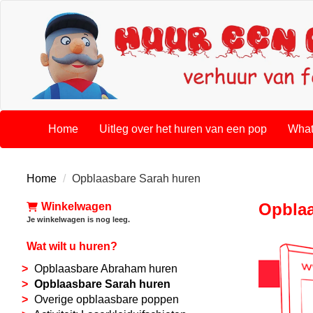
Home
Uitleg over het huren van een pop
What
Home
Opblaasbare Sarah huren
Opblaa
Winkelwagen
Je winkelwagen is nog leeg.
Wat wilt u huren?
Opblaasbare Abraham huren
Opblaasbare Sarah huren
Overige opblaasbare poppen