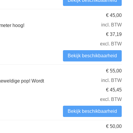
Bekijk beschikbaarheid
€
45,00
incl. BTW
 meter hoog!
€
37,19
excl. BTW
Bekijk beschikbaarheid
€
55,00
incl. BTW
 geweldige pop! Wordt
€
45,45
excl. BTW
Bekijk beschikbaarheid
€
50,00