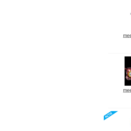
mee
mee