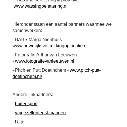
www.wassingbelettering.nl
Hieronder staan een aantal partners waarmee we
samenwerken:
- BABS Marga Nienhuijs -
www.huwelijksvoltrekkingoplocatie.nl
- Fotografie Arthur van Leeuwen
-
www.fotografievanleeuwen.nl
- Pitch en Putt Doetinchem -
www.pitch-putt-
doetinchem.nl/
Andere linkpartners:
-
buitensport
-
vrijgezellenfeest-mannen
-
Uitje