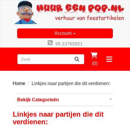
Account
06 23765921
zoeken
Toggle
(0)
menu
Home
Linkjes naar partijen die dit verdienen:
Bekijk Categorieën
Linkjes naar partijen die dit
verdienen: