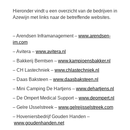
Hieronder vindt u een overzicht van de bedrijven in
Azewijn met links naar de betreffende websites.
– Arendsen Inframanagement –
www.arendsen-
im.com
– Avitera –
www.avitera.nl
– Bakkerij Berntsen –
www.kampioensbakker.nl
– CH Lastechniek –
www.chlastechniek.nl
– Daas Baksteen –
www.daasbaksteen.nl
– Mini Camping De Hartjens –
www.dehartjens.nl
– De Ompert Medical Support –
www.deompert.nl
– Gelre IJsselstreek –
www.gelreijsselstreek.com
– Hoveniersbedrijf Gouden Handen –
www.goudenhanden.net