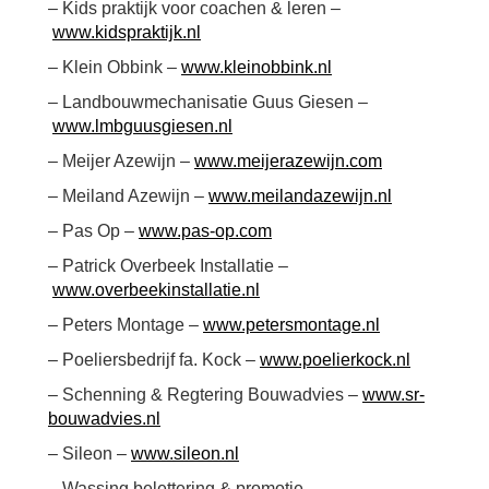
– Kids praktijk voor coachen & leren –
www.kidspraktijk.nl
– Klein Obbink –
www.kleinobbink.nl
– Landbouwmechanisatie Guus Giesen –
www.lmbguusgiesen.nl
– Meijer Azewijn –
www.meijerazewijn.com
– Meiland Azewijn –
www.meilandazewijn.nl
– Pas Op –
www.pas-op.com
– Patrick Overbeek Installatie –
www.overbeekinstallatie.nl
– Peters Montage –
www.petersmontage.nl
– Poeliersbedrijf fa. Kock –
www.poelierkock.nl
– Schenning & Regtering Bouwadvies –
www.sr-
bouwadvies.nl
– Sileon –
www.sileon.nl
– Wassing belettering & promotie –