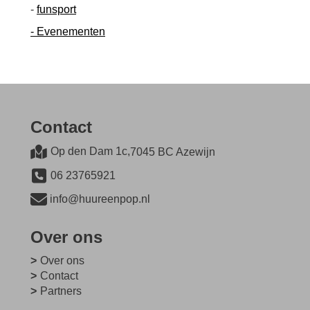
-
funsport
- Evenementen
Contact
Op den Dam 1c,
7045 BC Azewijn
06 23765921
info@huureenpop.nl
Over ons
Over ons
Contact
Partners