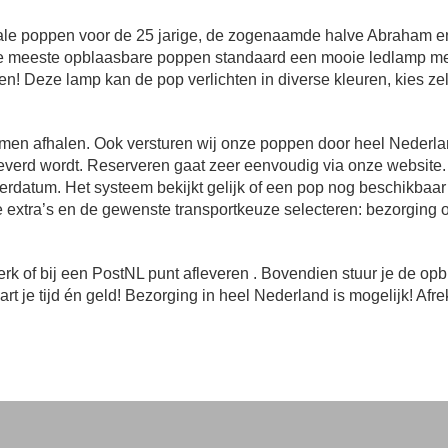
iale poppen voor de 25 jarige, de zogenaamde halve Abraham 
j de meeste opblaasbare poppen standaard een mooie ledlamp mee
n! Deze lamp kan de pop verlichten in diverse kleuren, kies zelf
en afhalen. Ook versturen wij onze poppen door heel Nederland!
verd wordt. Reserveren gaat zeer eenvoudig via onze website. 
verdatum. Het systeem bekijkt gelijk of een pop nog beschikbaa
 extra’s en de gewenste transportkeuze selecteren: bezorging o
t werk of bij een PostNL punt afleveren . Bovendien stuur je de
rt je tijd én geld! Bezorging in heel Nederland is mogelijk! Afr