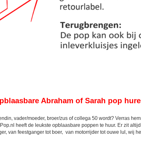
pblaasbare Abraham of Sarah pop hure
iendin, vader/moeder, broer/zus of collega 50 wordt? Verras hem
.nl heeft de leukste opblaasbare poppen te huur. Er zit altijd
er, van feestganger tot boer, van motorrijder tot ouwe lul, wij 