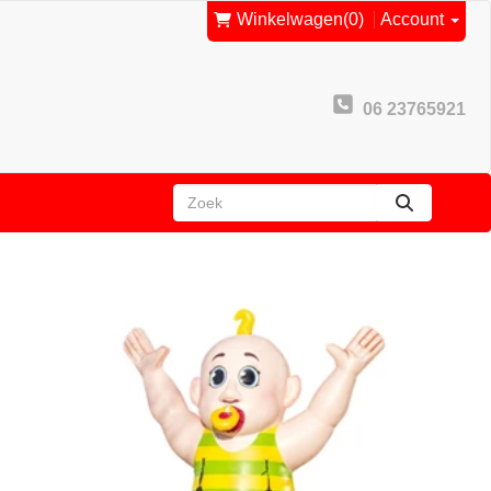
Winkelwagen
(0)
Account
06 23765921
zoeken