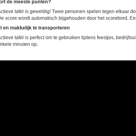
ort de meeste punten?
actieve tafel is geweldig! Twee personen spelen tegen elkaar do
 De score wordt automatisch bijgehouden door het scorebord. Ee
 en makkelijk te transporteren
ctieve tafel is perfect om te gebruiken tijdens feestjes, bedrijf
nkele minuten op.