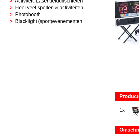
Activiteit: Laserkleiduifschieten
Heel veel spellen & activiteiten
Photobooth
Blacklight (sport)evenementen
Product
1x
Omschri