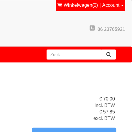
Winkelwagen
(0)
Account
06 23765921
zoeken
l
€
70,00
incl. BTW
€
57,85
excl. BTW