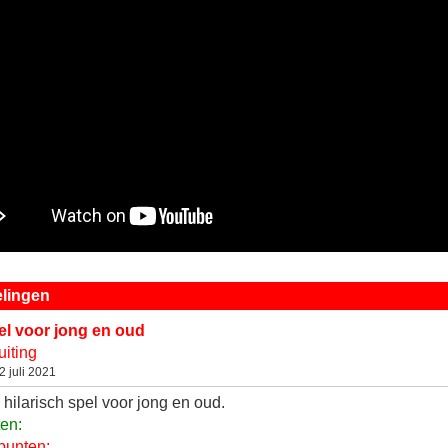
lingen
el voor jong en oud
uiting
 juli 2021
 hilarisch spel voor jong en oud.
en:
punten: