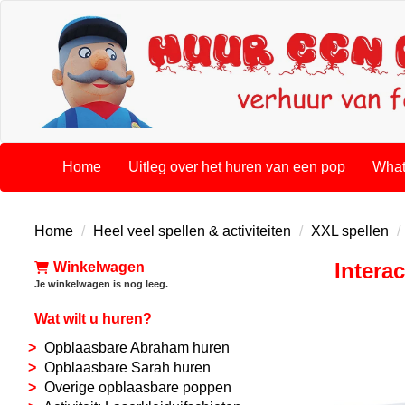
Home
Uitleg over het huren van een pop
What
Home
Heel veel spellen & activiteiten
XXL spellen
Intera
Winkelwagen
Je winkelwagen is nog leeg.
Wat wilt u huren?
Opblaasbare Abraham huren
Opblaasbare Sarah huren
Overige opblaasbare poppen