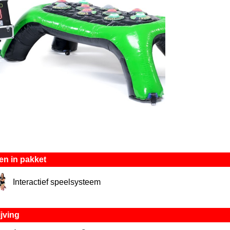
en in pakket
Interactief speelsysteem
jving