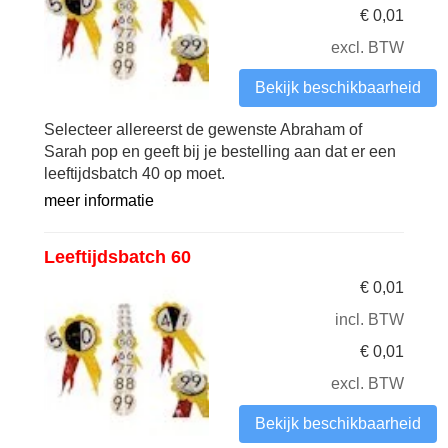
€
0,01
excl. BTW
Bekijk beschikbaarheid
Selecteer allereerst de gewenste Abraham of
Sarah pop en geeft bij je bestelling aan dat er een
leeftijdsbatch 40 op moet.
meer informatie
Leeftijdsbatch 60
€
0,01
incl. BTW
€
0,01
excl. BTW
Bekijk beschikbaarheid