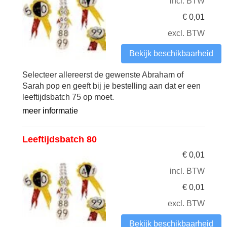
incl. BTW
€
0,01
excl. BTW
Bekijk beschikbaarheid
Selecteer allereerst de gewenste Abraham of
Sarah pop en geeft bij je bestelling aan dat er een
leeftijdsbatch 75 op moet.
meer informatie
Leeftijdsbatch 80
€
0,01
incl. BTW
€
0,01
excl. BTW
Bekijk beschikbaarheid