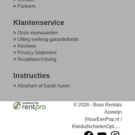
Partners
Klantenservice
Onze voorwaarden
UItleg werking garantiefonds
Reviews
Privacy Statement
Routebeschrijving
Instructies
Abraham of Sarah huren
© 2026 - Boss Rentals
Azewijn
(HuurEenPop.nl /
KleiduifschietenOpLocatie.nl)
facebook
youtube
instagram