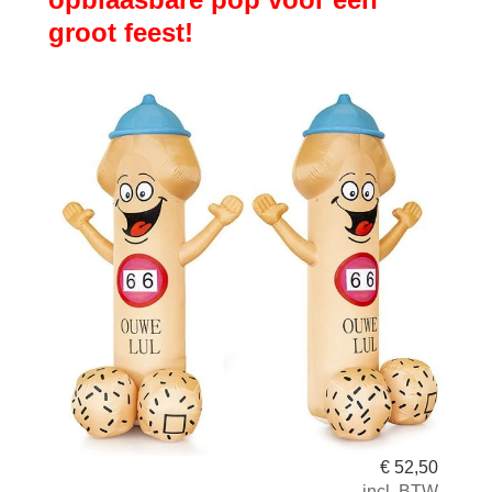
groot feest!
€
52,50
incl. BTW