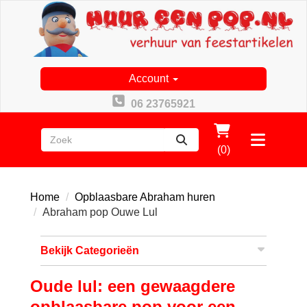
Account
06 23765921
zoeken
Toggle
(0)
menu
Home
Opblaasbare Abraham huren
Abraham pop Ouwe Lul
Bekijk Categorieën
Oude lul: een gewaagdere
opblaasbare pop voor een