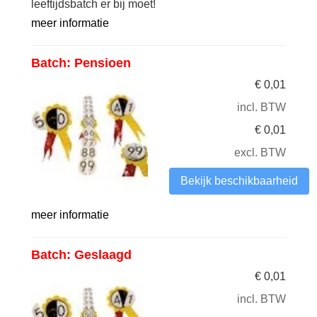
leeftijdsbatch er bij moet!
meer informatie
Batch: Pensioen
€
0,01
incl. BTW
€
0,01
excl. BTW
Bekijk beschikbaarheid
meer informatie
Batch: Geslaagd
€
0,01
incl. BTW