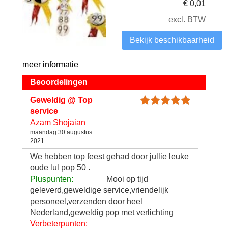
€
0,01
excl. BTW
Bekijk beschikbaarheid
meer informatie
Beoordelingen
Geweldig @ Top
service
Azam Shojaian
maandag 30 augustus
2021
We hebben top feest gehad door jullie leuke
oude lul pop 50 .
Pluspunten:
Mooi op tijd
geleverd,geweldige service,vriendelijk
personeel,verzenden door heel
Nederland,geweldig pop met verlichting
Verbeterpunten: