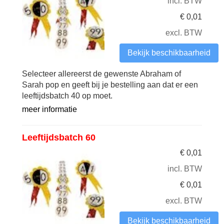
incl. BTW
€
0,01
excl. BTW
Bekijk beschikbaarheid
Selecteer allereerst de gewenste Abraham of
Sarah pop en geeft bij je bestelling aan dat er een
leeftijdsbatch 40 op moet.
meer informatie
Leeftijdsbatch 60
€
0,01
incl. BTW
€
0,01
excl. BTW
Bekijk beschikbaarheid