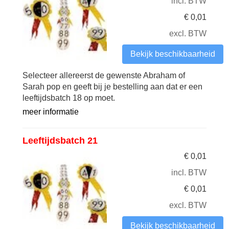
incl. BTW
€
0,01
excl. BTW
Bekijk beschikbaarheid
Selecteer allereerst de gewenste Abraham of
Sarah pop en geeft bij je bestelling aan dat er een
leeftijdsbatch 18 op moet.
meer informatie
Leeftijdsbatch 21
€
0,01
incl. BTW
€
0,01
excl. BTW
Bekijk beschikbaarheid