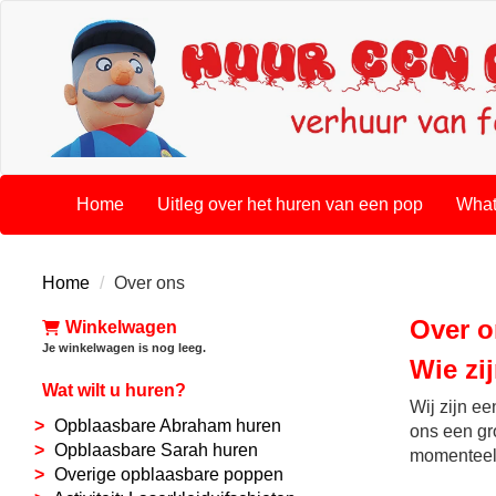
Home
Uitleg over het huren van een pop
What
Home
Over ons
Over o
Winkelwagen
Je winkelwagen is nog leeg.
Wie zi
Wat wilt u huren?
Wij zijn e
Opblaasbare Abraham huren
ons een gr
Opblaasbare Sarah huren
momenteel 
Overige opblaasbare poppen